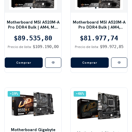
Motherboard MSI A520M-A
Motherboard MSI A520M-A
Pro DDR4 Bulk | AM4, M.2,
Pro DDR4 Bulk | AM4,
m-ATX, Negro
Turbo M.2, m-ATX, Negro
$89.535,80
$81.977,74
$109.190,00
$99.972,85
Precio de lista:
Precio de lista:
19
%
46
%
Motherboard Gigabyte