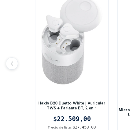
Haxly B20 Duetto White | Auricular
udio Kanji
TWS + Parlante BT, 2 en 1
KJ-AC03
Micro
$22.509,00
80
$27.450,00
Precio de lista:
490,00