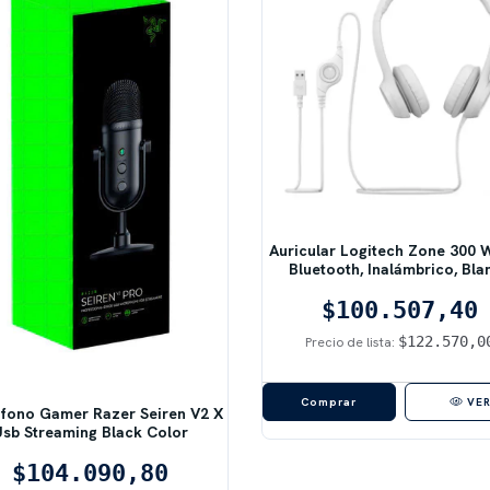
Auricular Logitech Zone 300 W
Bluetooth, Inalámbrico, Bla
$100.507,40
$122.570,0
Precio de lista:
VE
fono Gamer Razer Seiren V2 X
Usb Streaming Black Color
$104.090,80