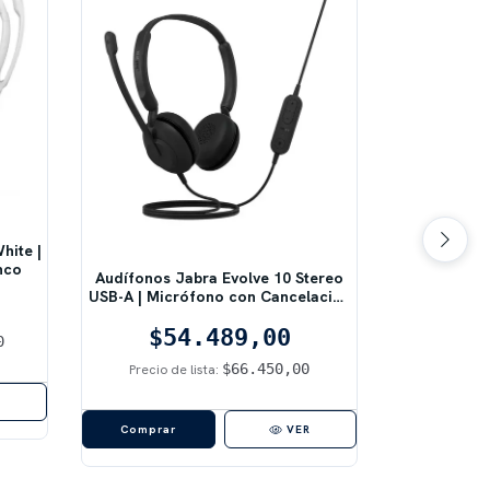
hite |
nco
Audífonos Jabra Evolve 10 Stereo
USB-A | Micrófono con Cancelación
de Ruido | Color Negro
Microfono R
$54.489,00
0
Black | R
$66.450,00
Precio de lista:
$1
R
Precio de
VER