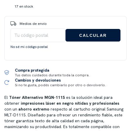
17
en stock
Entregas para el CP:
CAMBIAR CP
Medios de envío
CALCULAR
No sé mi código postal
Compra protegida
Tus datos cuidados durante toda la compra.
Cambios y devoluciones
Si no te gusta, podés cambiarlo por otro o devolverlo.
El
Tóner Alternativo MGN-111S
es la solución ideal para
obtener
impresiones láser en negro nítidas y profesionales
con un
ahorro extremo
respecto al cartucho original Samsung
MLT-D111S. Diseñado para ofrecer un rendimiento fiable, este
tóner garantiza texto de alta calidad en cada página,
maximizando su productividad. Es totalmente compatible con