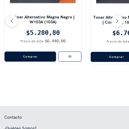
Tóner Alternativo Magna Negro |
Toner Alternativo
W103A (103A)
| Con Chip, 1
$5.280,80
$6.7
$6.440,00
Precio de lista:
Precio de list
Comprar
Comprar
Contacto
¿Quiénes Somos?