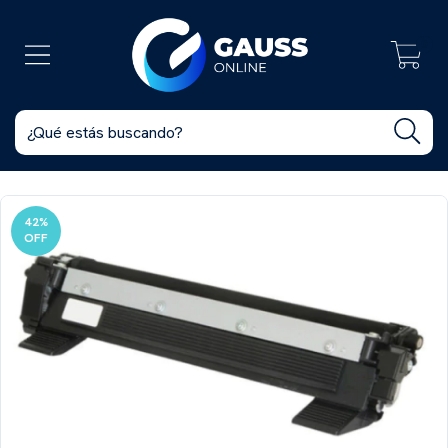
0
42
%
OFF