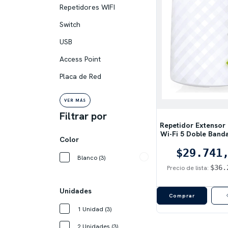
Repetidores WIFI
Switch
USB
Access Point
Placa de Red
VER MÁS
Filtrar por
Repetidor Extensor
Wi-Fi 5 Doble Band
Color
RE200 AC75
$29.741
Blanco (3)
$36.
Precio de lista:
Unidades
1 Unidad (3)
2 Unidades (3)