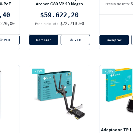
0-PoE
Archer C80 V2.20 Negro
Precio de lista:
Wi-Fi 6
,40
$59.622,20
.270,00
$72.710,00
Precio de lista:
VER
VER
39
%
38
%
Adaptador TP-L