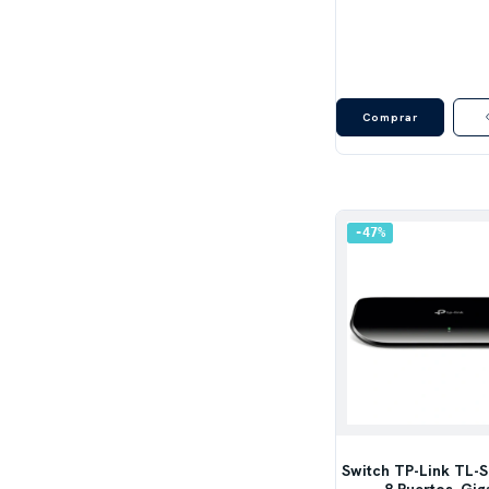
47
%
Switch TP-Link TL-
8 Puertos, Gig