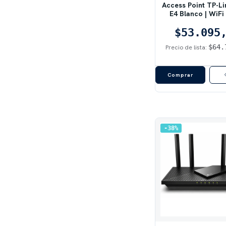
Access Point TP-L
E4 Blanco | WiFi
AC1200, Doble Ban
$53.095
pies²
$64.
Precio de lista:
38
%