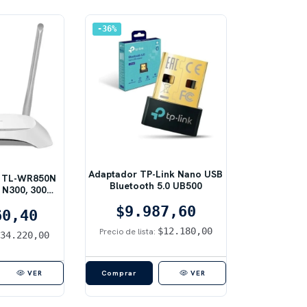
36
%
Adaptador TP-Link Nano USB
k TL-WR850N
Bluetooth 5.0 UB500
 N300, 300
ertos LAN
$9.987,60
60,40
$12.180,00
Precio de lista:
$34.220,00
VER
VER