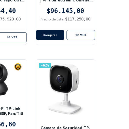
co
Gigabit, Multi-WAN (4
54,40
$96.145,00
Puertos)
$75.920,00
$117.250,00
Precio de lista:
VER
VER
62
%
-Fi TP-Link
0P, Pan/Tilt
66,60
Cámara de Seguridad TP-