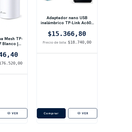
Adaptador nano USB
inalámbrico TP-Link Ac600
Archer T2u
$15.366,80
ma Mesh TP-
$18.740,00
Precio de lista:
7 Blanco |
00
46,40
176.520,00
VER
VER