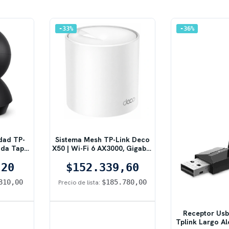
33
%
36
%
dad TP-
Sistema Mesh TP-Link Deco
ada Tapo
X50 | Wi-Fi 6 AX3000, Gigabit,
V1
,20
$152.339,60
810,00
$185.780,00
Precio de lista:
Receptor Usb
Tplink Largo A