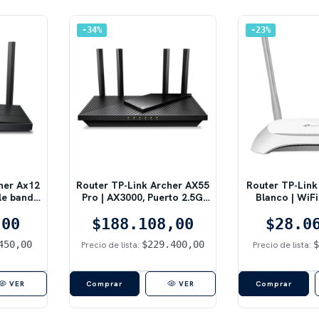
34
%
23
%
her Ax12
Router TP-Link Archer AX55
Router TP-Lin
le banda
Pro | AX3000, Puerto 2.5G
Blanco | WiFi
Negro
Multi-Gigabit, Wi-Fi 6
Mbps, 4 Pu
,00
$188.108,00
$28.0
450,00
$229.400,00
Precio de lista:
Precio de lista:
VER
VER