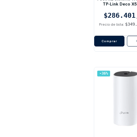
TP-Link Deco X5
Blanco | AX3000, 
$286.401
$349
Precio de lista:
36
%