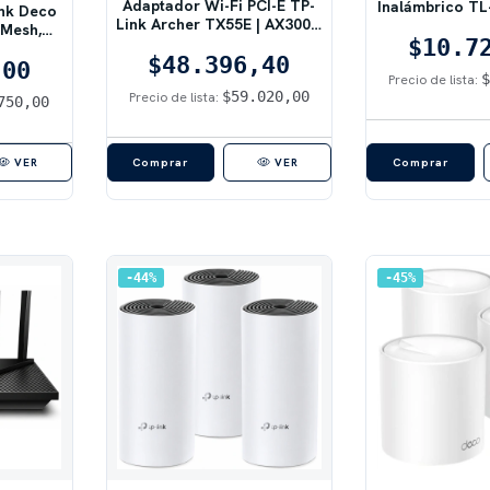
Adaptador Wi-Fi PCI-E TP-
Inalámbrico T
ink Deco
Link Archer TX55E | AX3000,
150M
 Mesh,
Bluetooth 5.2
$10.7
da, 1200
$48.396,40
,00
Precio de lista:
$59.020,00
Precio de lista:
750,00
VER
VER
44
%
45
%