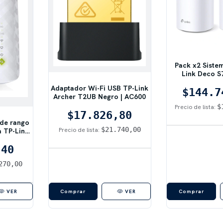
Pack x2 Siste
Link Deco S
AC19
Adaptador Wi-Fi USB TP-Link
$144.7
Archer T2UB Negro | AC600
$
Precio de lista:
$17.826,80
 de rango
$21.740,00
Precio de lista:
a TP-Link
0
,40
270,00
VER
VER