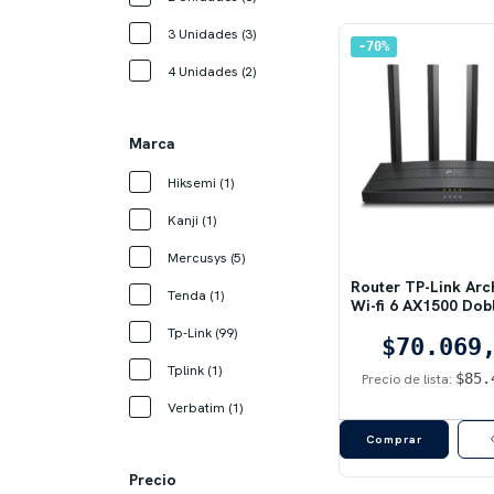
3 Unidades (3)
70
%
4 Unidades (2)
Marca
Hiksemi (1)
Kanji (1)
Mercusys (5)
Router TP-Link Arc
Tenda (1)
Wi-fi 6 AX1500 Dob
Gigabit Color 
Tp-Link (99)
$70.069
Tplink (1)
$85.
Precio de lista:
Verbatim (1)
Precio