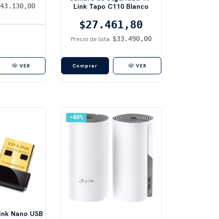
$43.130,00
Link Tapo C110 Blanco
$27.461,80
$33.490,00
Precio de lista:
VER
VER
48
%
ink Nano USB