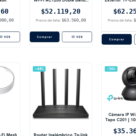
Gigabit
Blan
,60
$52.119,20
$62.2
980,00
$63.560,00
Precio de lista:
Precio de lista:
VER
VER
Comprar
44
%
56
%
Cámara IP Wi
Tapo C201 | 108
$35.3
-Fi Mesh
Router Inalámbrico Tp-link