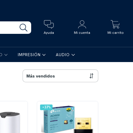
0
Ayuda
Mi cuenta
Mi carrito
AD
IMPRESIÓN
AUDIO
37
%