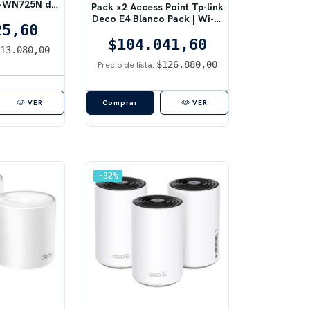
L-WN725N de
Pack x2 Access Point Tp-link
bps
Deco E4 Blanco Pack | Wi-Fi
25,60
Mesh, Dual Band
$104.041,60
$13.080,00
$126.880,00
Precio de lista:
VER
VER
32
%