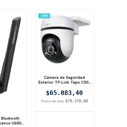
39
%
Cámara de Seguridad
Exterior TP-Link Tapo C500
Blanco
$65.083,40
$79.370,00
Precio de lista:
 Bluetooth
lcance Ub500