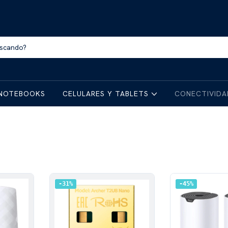
NOTEBOOKS
CELULARES Y TABLETS
CONECTIVID
31
%
45
%