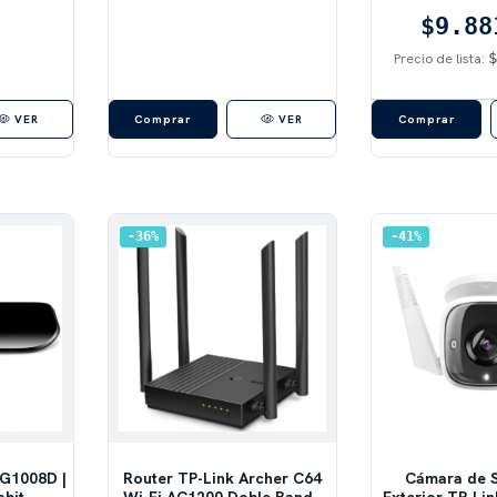
Plu
$9.88
Precio de lista:
VER
VER
36
%
41
%
SG1008D |
Router TP-Link Archer C64
Cámara de 
abit
Wi-Fi AC1200 Doble Banda
Exterior TP-Li