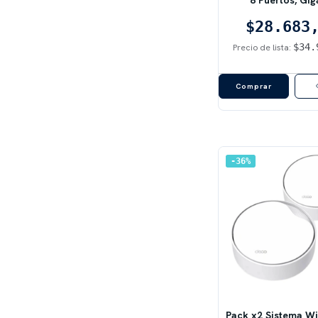
$28.683
$34.
Precio de lista:
36
%
Pack x2 Sistema Wi