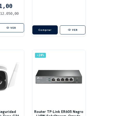
s
1,00
$12.050,00
VER
Comprar
VER
24
%
Seguridad
Router TP-Link ER605 Negro
nk Tapo C310
| VPN SafeStream, Omada,