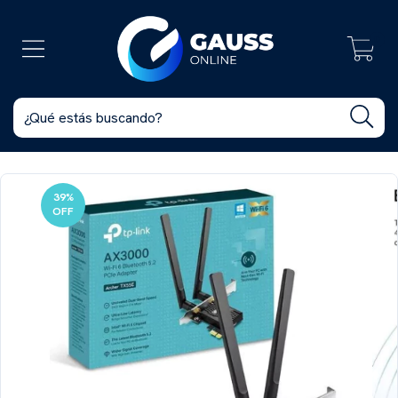
0
39
%
OFF