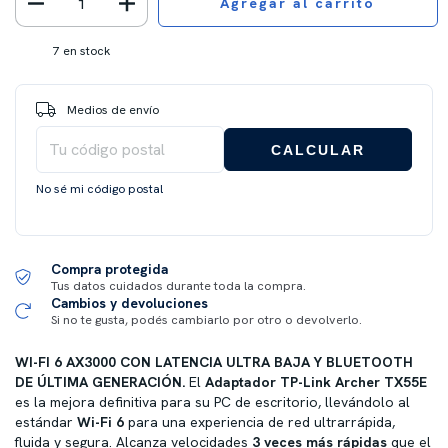
7
en stock
Entregas para el CP:
CAMBIAR CP
Medios de envío
CALCULAR
No sé mi código postal
Compra protegida
Tus datos cuidados durante toda la compra.
Cambios y devoluciones
Si no te gusta, podés cambiarlo por otro o devolverlo.
WI-FI 6 AX3000 CON LATENCIA ULTRA BAJA Y BLUETOOTH
DE ÚLTIMA GENERACIÓN.
El
Adaptador TP-Link Archer TX55E
es la mejora definitiva para su PC de escritorio, llevándolo al
estándar
Wi-Fi 6
para una experiencia de red ultrarrápida,
fluida y segura. Alcanza velocidades
3 veces más rápidas
que el