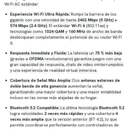
Wi-Fi AC estándar.
Experiencia Wi-Fi Ultra Rápida:
Rompe la barrera de los
gigabits con una velocidad de hasta
2402 Mbps (5 GHz) +
574 Mbps (2.4 GHz)
. El estándar
Wi-Fi 6
(802.11ax) y
tecnologías como
1024-QAM
y
160 MHz
de ancho de banda
desbloquean completamente el potencial de su
router
Wi-Fi
6.
Respuesta Inmediata y Fluida:
La latencia un
75 % más baja
(gracias a
OFDMA
revolucionario) garantiza juegos con una
gran capacidad de respuesta, chats de video ininterrumpidos
y una experiencia de realidad virtual inmersiva.
Cobertura de Señal Más Amplia:
Dos
antenas externas de
doble banda de alta ganancia
aumentan la señal,
garantizando una mayor cobertura y una mayor estabilidad
incluso en las zonas más alejadas de su hogar.
Bluetooth 5.2 Compatible:
La última tecnología
Bluetooth 5.2
logra velocidades
2 veces más rápidas
y una cobertura
4
veces más amplia
que la versión anterior (BT 4.2), lo que
permite coordinarse perfectamente con controladores de