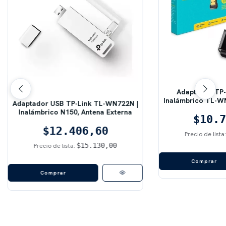
Adaptador TP-
Inalámbrico TL-W
Adaptador USB TP-Link TL-WN722N |
Inalámbrico N150, Antena Externa
$10.7
$12.406,60
Precio de lista
$15.130,00
Precio de lista: