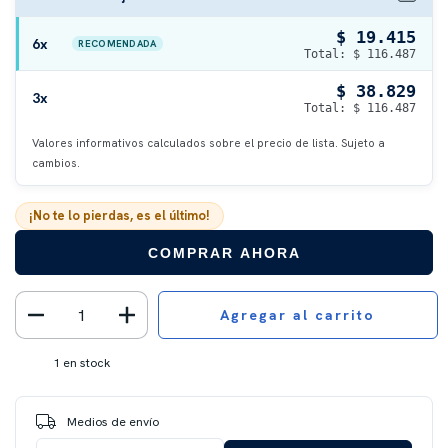
$ 19.415
6x
RECOMENDADA
Total: $ 116.487
$ 38.829
3x
Total: $ 116.487
Valores informativos calculados sobre el precio de lista. Sujeto a
cambios.
¡No te lo pierdas, es el último!
COMPRAR AHORA
1
en stock
Entregas para el CP:
CAMBIAR CP
Medios de envío