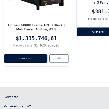
+ 3 Fan 
$381.
Precio de lista:
Corsair 5000D Frame ARGB Black |
Mid-Tower, Airflow, iCUE
$1.335.746,61
$1.628.959,28
Precio de lista:
Contacto
¿Quiénes Somos?