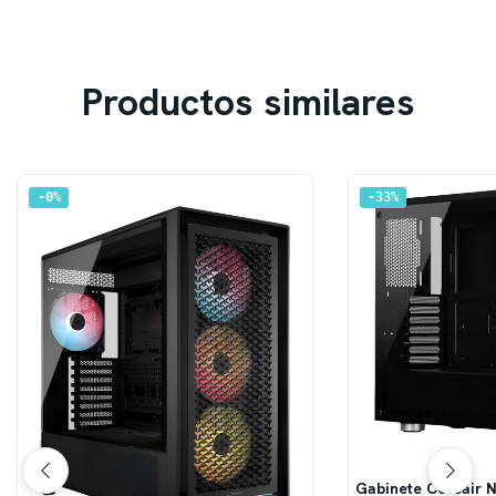
Productos similares
0
%
33
%
Gabinete Corsair N