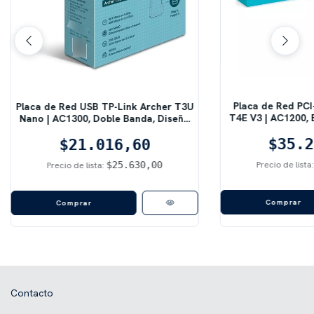
Placa de Red PCI
Placa de Red USB TP-Link Archer T3U
T4E V3 | AC1200, B
Nano | AC1300, Doble Banda, Diseño
Ba
Mini
$35.2
$21.016,60
$25.630,00
Precio de lista
Precio de lista:
Contacto