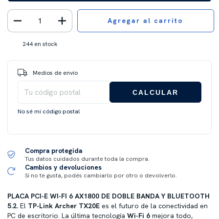
244
en stock
Entregas para el CP:
CAMBIAR CP
Medios de envío
CALCULAR
No sé mi código postal
Compra protegida
Tus datos cuidados durante toda la compra.
Cambios y devoluciones
Si no te gusta, podés cambiarlo por otro o devolverlo.
PLACA PCI-E WI-FI 6 AX1800 DE DOBLE BANDA Y BLUETOOTH
5.2.
El
TP-Link Archer TX20E
es el futuro de la conectividad en
PC de escritorio. La última tecnología
Wi-Fi 6
mejora todo,