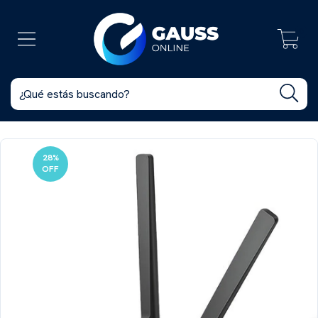
0
28
%
OFF