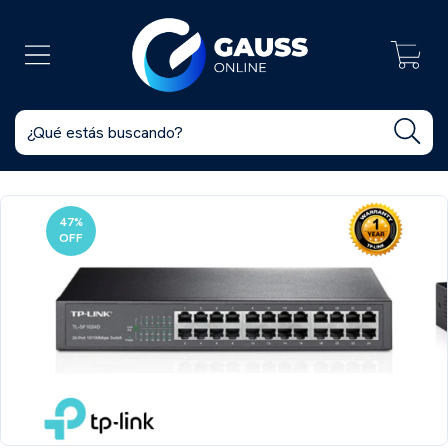
0
47
%
OFF