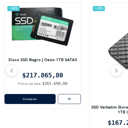
61
%
33
%
Disco SSD Negro | Oasis 1TB SATA3
$217.865,80
$265.690,00
Precio de lista:
SSD Verbatim Store 
1TB 
$167.