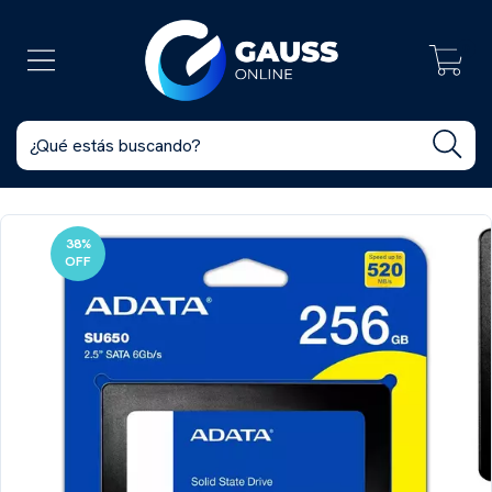
0
38
%
OFF