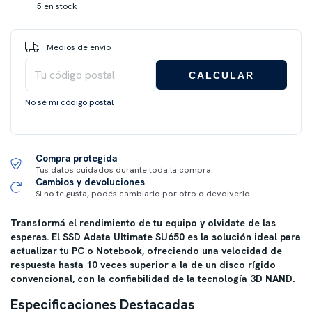
5
en stock
Entregas para el CP:
CAMBIAR CP
Medios de envío
CALCULAR
No sé mi código postal
Compra protegida
Tus datos cuidados durante toda la compra.
Cambios y devoluciones
Si no te gusta, podés cambiarlo por otro o devolverlo.
Transformá el rendimiento de tu equipo y olvidate de las
esperas. El SSD Adata Ultimate SU650 es la solución ideal para
actualizar tu PC o Notebook, ofreciendo una velocidad de
respuesta hasta 10 veces superior a la de un disco rígido
convencional, con la confiabilidad de la tecnología 3D NAND.
Especificaciones Destacadas