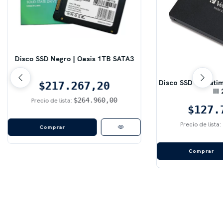
Disco SSD Negro | Oasis 1TB SATA3
Disco SSD Verbati
$217.267,20
III 
$264.960,00
Precio de lista:
$127.
Precio de lista: