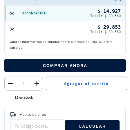
$ 14.927
6x
RECOMENDADA
Total: $ 89.560
$ 29.853
3x
Total: $ 89.560
Valores informativos calculados sobre el precio de lista. Sujeto a
cambios.
COMPRAR AHORA
12
en stock
Entregas para el CP:
CAMBIAR CP
Medios de envío
CALCULAR