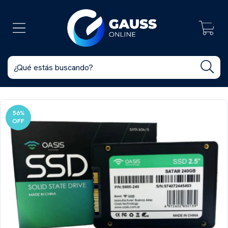
0
56
%
OFF