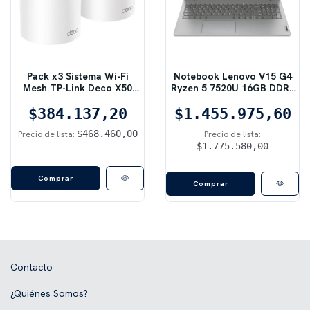
Pack x3 Sistema Wi-Fi
Notebook Lenovo V15 G4
Mesh TP-Link Deco X50
Ryzen 5 7520U 16GB DDR5
Doble Banda Wi-Fi 6
512GB SSD – Gris
$384.137,20
AX3000
$1.455.975,60
$468.460,00
Precio de lista:
Precio de lista:
$1.775.580,00
Comprar
Contacto
¿Quiénes Somos?