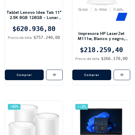
Tablet Lenovo Idea Tab 11"
2.5K 8GB 128GB – Lunar
Grey (con Pen y Folio)
$620.936,80
Impresora HP LaserJet
$757.240,00
Precio de lista:
M111w, Blanco y negro,
Impresora para Pequeñas
$218.259,40
oficinas, Impresión,
Tamaño compacto
$266.170,00
Precio de lista:
45
%
-2
%