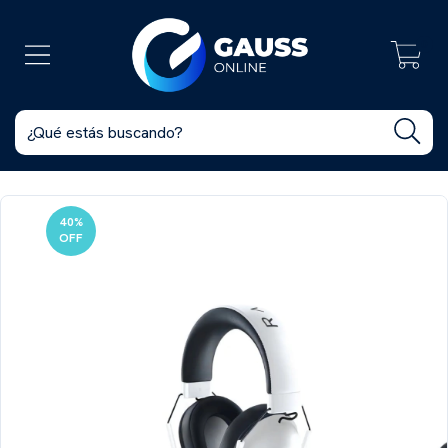
0
40
%
OFF