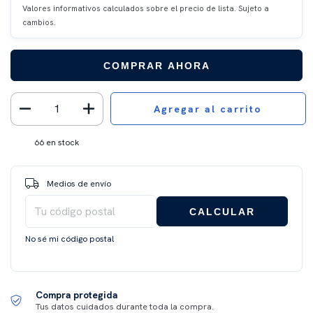
Valores informativos calculados sobre el precio de lista. Sujeto a
cambios.
COMPRAR AHORA
66
en stock
Entregas para el CP:
CAMBIAR CP
Medios de envío
CALCULAR
No sé mi código postal
Compra protegida
Tus datos cuidados durante toda la compra.