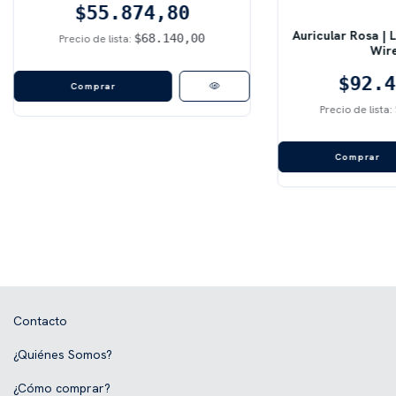
$55.874,80
Auricular Rosa | 
$68.140,00
Precio de lista:
Wire
$92.4
Precio de lista:
Contacto
¿Quiénes Somos?
¿Cómo comprar?