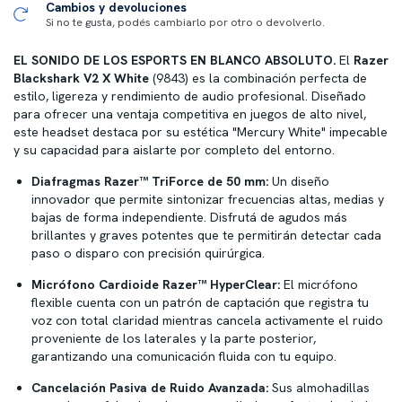
Cambios y devoluciones
Si no te gusta, podés cambiarlo por otro o devolverlo.
EL SONIDO DE LOS ESPORTS EN BLANCO ABSOLUTO.
El
Razer
Blackshark V2 X White
(9843) es la combinación perfecta de
estilo, ligereza y rendimiento de audio profesional. Diseñado
para ofrecer una ventaja competitiva en juegos de alto nivel,
este headset destaca por su estética "Mercury White" impecable
y su capacidad para aislarte por completo del entorno.
Diafragmas Razer™ TriForce de 50 mm:
Un diseño
innovador que permite sintonizar frecuencias altas, medias y
bajas de forma independiente. Disfrutá de agudos más
brillantes y graves potentes que te permitirán detectar cada
paso o disparo con precisión quirúrgica.
Micrófono Cardioide Razer™ HyperClear:
El micrófono
flexible cuenta con un patrón de captación que registra tu
voz con total claridad mientras cancela activamente el ruido
proveniente de los laterales y la parte posterior,
garantizando una comunicación fluida con tu equipo.
Cancelación Pasiva de Ruido Avanzada:
Sus almohadillas