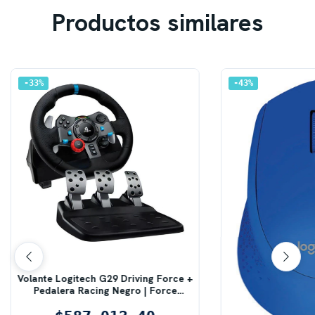
Productos similares
33
%
43
%
Volante Logitech G29 Driving Force +
Pedalera Racing Negro | Force
Feedback de Doble Motor |
Compatible con PS5, PS4, PS3 y PC