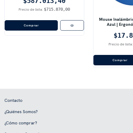
$587.013,40
$715.870,00
Precio de lista:
Mouse Inalámbri
Azul | Ergon
$17.8
Precio de lista
Comprar
Contacto
¿Quiénes Somos?
¿Cómo comprar?