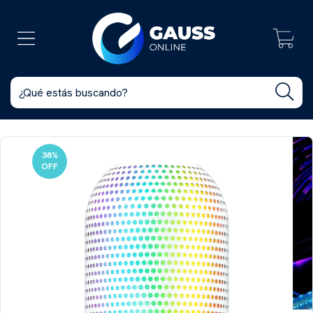
0
38
%
OFF