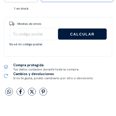
1
en stock
Entregas para el CP:
CAMBIAR CP
Medios de envío
CALCULAR
No sé mi código postal
Compra protegida
Tus datos cuidados durante toda la compra.
Cambios y devoluciones
Si no te gusta, podés cambiarlo por otro o devolverlo.