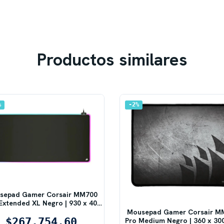
Productos similares
%
2
%
sepad Gamer Corsair MM700
xtended XL Negro | 930 x 400
mm, 3 Zonas RGB 360°
Mousepad Gamer Corsair M
$267.754,60
Pro Medium Negro | 360 x 30