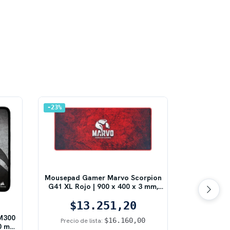
23
%
39
%
Mousepad Gamer Marvo Scorpion
G41 XL Rojo | 900 x 400 x 3 mm,
Extendido XXL, Superficie de Tela
$13.251,20
Antideslizante
M300
$16.160,00
Precio de lista:
MousePad L
0 mm,