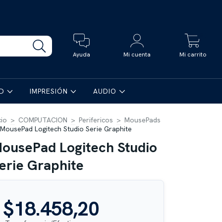
0
Ayuda
Mi cuenta
Mi carrito
AD
IMPRESIÓN
AUDIO
cio
>
COMPUTACION
>
Perifericos
>
MousePads
MousePad Logitech Studio Serie Graphite
ousePad Logitech Studio
erie Graphite
$18.458,20