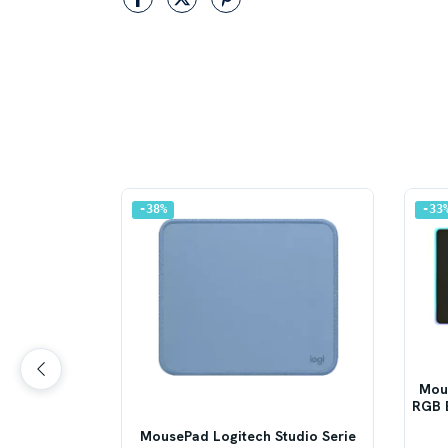
38
%
33
egro | G840
g
,40
Mou
RGB E
.070,00
MousePad Logitech Studio Serie