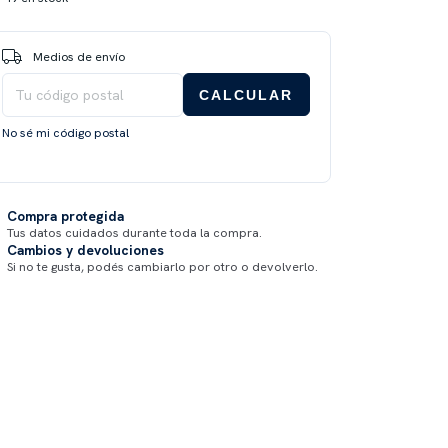
Entregas para el CP:
CAMBIAR CP
Medios de envío
CALCULAR
No sé mi código postal
Compra protegida
Tus datos cuidados durante toda la compra.
Cambios y devoluciones
Si no te gusta, podés cambiarlo por otro o devolverlo.