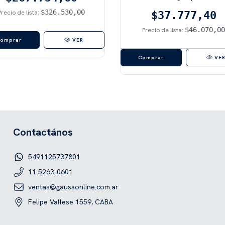
Resistente a Derrame
$326.530,00
Precio de lista:
$37.777,40
$46.070,00
Precio de lista:
VER
VE
Contactános
5491125737801
11 5263-0601
ventas@gaussonline.com.ar
Felipe Vallese 1559, CABA