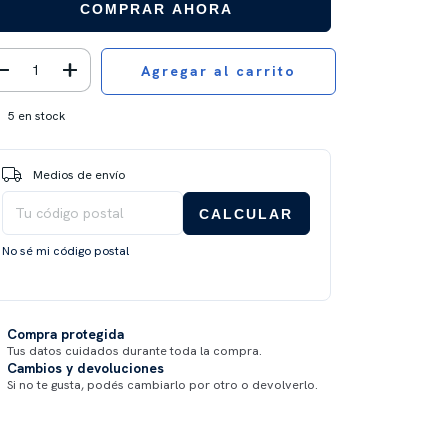
COMPRAR AHORA
5
en stock
Entregas para el CP:
CAMBIAR CP
Medios de envío
CALCULAR
No sé mi código postal
Compra protegida
Tus datos cuidados durante toda la compra.
Cambios y devoluciones
Si no te gusta, podés cambiarlo por otro o devolverlo.