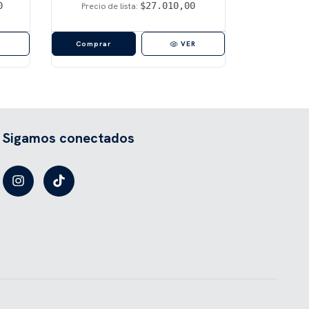
0
$27.010,00
Precio de lista:
Precio de
R
VER
Sigamos conectados