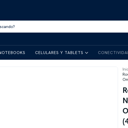
NOTEBOOKS
CELULARES Y TABLETS
CONECTIVID
Ini
Ro
Om
R
N
O
(