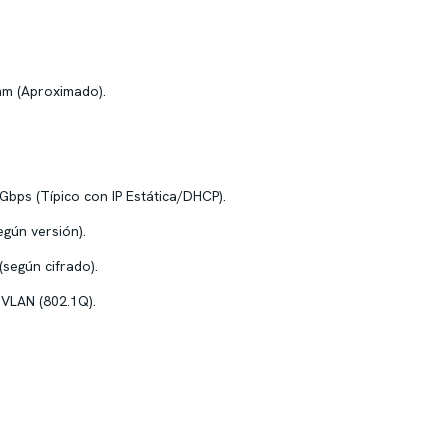
mm (Aproximado).
Gbps (Típico con IP Estática/DHCP).
gún versión).
según cifrado).
VLAN (802.1Q).