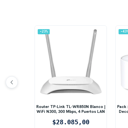
23
%
43
Archer C86
Router TP-Link TL-WR850N Blanco |
Pack 
 Mimo 3x3
WiFi N300, 300 Mbps, 4 Puertos LAN
Deco
,80
$28.085,00