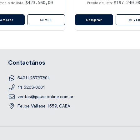
$423.560,00
$197.240,0
Precio de lista:
Precio de lista:
VER
VE
Contactános
5491125737801
11 5263-0601
ventas@gaussonline.com.ar
Felipe Vallese 1559, CABA