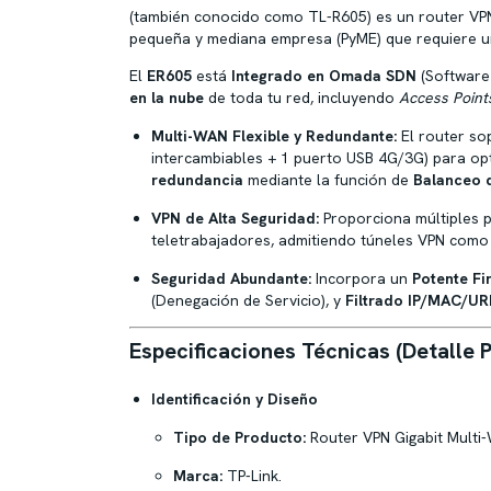
(también conocido como TL-R605) es un router VPN
pequeña y mediana empresa (PyME) que requiere una
El
ER605
está
Integrado en Omada SDN
(Software 
en la nube
de toda tu red, incluyendo
Access Point
Multi-WAN Flexible y Redundante:
El router s
intercambiables + 1 puerto USB 4G/3G) para opt
redundancia
mediante la función de
Balanceo 
VPN de Alta Seguridad:
Proporciona múltiples p
teletrabajadores, admitiendo túneles VPN com
Seguridad Abundante:
Incorpora un
Potente Fi
(Denegación de Servicio), y
Filtrado IP/MAC/UR
Especificaciones Técnicas (Detalle P
Identificación y Diseño
Tipo de Producto:
Router VPN Gigabit Multi
Marca:
TP-Link.