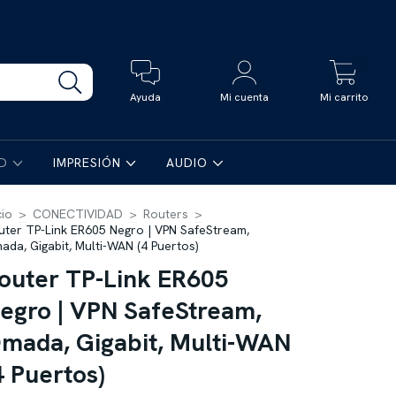
0
Ayuda
Mi cuenta
Mi carrito
AD
IMPRESIÓN
AUDIO
cio
>
CONECTIVIDAD
>
Routers
>
uter TP-Link ER605 Negro | VPN SafeStream,
ada, Gigabit, Multi-WAN (4 Puertos)
outer TP-Link ER605
egro | VPN SafeStream,
mada, Gigabit, Multi-WAN
4 Puertos)