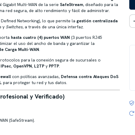
 Gigabit Multi-WAN de la serie
SafeStream
, diseñado para la
 red segura, de alto rendimiento y fácil de administrar.
Defined Networking), lo que permite la
gestión centralizada
s
y
Switches
, a través de una única interfaz.
oporta
hasta cuatro (4) puertos WAN
(3 puertos RJ45
imizar el uso del ancho de banda y garantizar la
de Carga Multi-WAN
.
rotocolos para la conexión segura de sucursales o
o
IPsec
,
OpenVPN
,
L2TP
y
PPTP
.
rewall
con políticas avanzadas,
Defensa contra Ataques DoS
L
para proteger tu red y tus datos.
rofesional y Verificado)
-WAN (SafeStream).