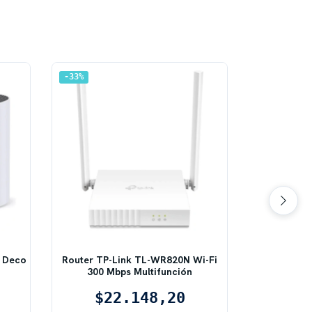
33
%
36
%
k Deco
Router TP-Link TL-WR820N Wi-Fi
Pack x2 Sis
300 Mbps Multifunción
Deco X50-Po
$22.148,20
$2