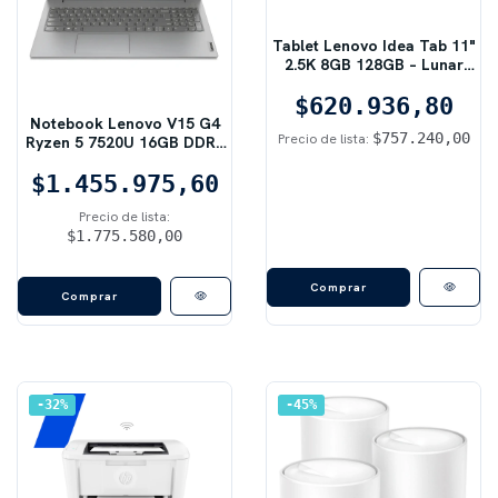
Tablet Lenovo Idea Tab 11"
2.5K 8GB 128GB – Lunar
Grey (con Pen y Folio)
$620.936,80
Notebook Lenovo V15 G4
$757.240,00
Precio de lista:
Ryzen 5 7520U 16GB DDR5
512GB SSD – Gris
$1.455.975,60
Precio de lista:
$1.775.580,00
Comprar
32
%
45
%