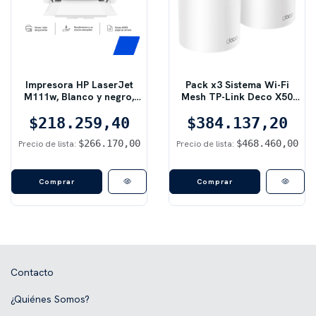
Impresora HP LaserJet
Pack x3 Sistema Wi-Fi
M111w, Blanco y negro,
Mesh TP-Link Deco X50
Impresora para Pequeñas
Doble Banda Wi-Fi 6
$218.259,40
oficinas, Impresión,
$384.137,20
AX3000
Tamaño compacto
$266.170,00
$468.460,00
Precio de lista:
Precio de lista:
Contacto
¿Quiénes Somos?