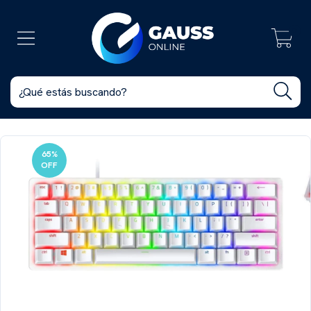
0
65
%
OFF