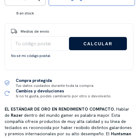
8
en stock
Entregas para el CP:
CAMBIAR CP
Medios de envío
CALCULAR
No sé mi código postal
Compra protegida
Tus datos cuidados durante toda la compra.
Cambios y devoluciones
Si no te gusta, podés cambiarlo por otro o devolverlo.
EL ESTÁNDAR DE ORO EN RENDIMIENTO COMPACTO.
Hablar
de
Razer
dentro del mundo gamer es palabra mayor. Esta
compañía ofrece productos de muy alta calidad y su línea de
teclados es reconocida por haber recibido distintos galardones
y premios internacionales por su alto desempeño. El
Huntsman