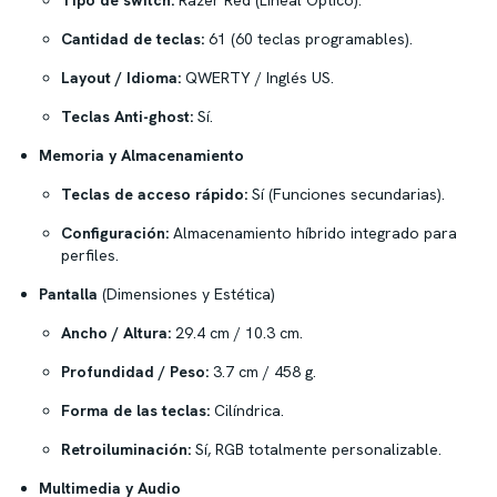
Tipo de switch:
Razer Red (Lineal Óptico).
Cantidad de teclas:
61 (60 teclas programables).
Layout / Idioma:
QWERTY / Inglés US.
Teclas Anti-ghost:
Sí.
Memoria y Almacenamiento
Teclas de acceso rápido:
Sí (Funciones secundarias).
Configuración:
Almacenamiento híbrido integrado para
perfiles.
Pantalla
(Dimensiones y Estética)
Ancho / Altura:
29.4 cm / 10.3 cm.
Profundidad / Peso:
3.7 cm / 458 g.
Forma de las teclas:
Cilíndrica.
Retroiluminación:
Sí, RGB totalmente personalizable.
Multimedia y Audio