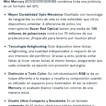
Mini Mercury
(RZ0303390300R3M) condensa toda esa potencia
en un formato del 60%.
Mayor Durabilidad Opto-Mecánica:
Diseñado con tecnología
de vanguardia, su ciclo de vida es más extendido que otros
dispositivos estándar. A diferencia de estos, los
interruptores
Razer Red Optical
tienen una media de
100
millones de pulsaciones
contra los 70 millones de sus
predecesores. ¡Preparate para tenerlo por muchos años!
Tecnología Antighosting:
Este dispositivo tiene teclas
antighosting, una cualidad indispensable si requerís de un
uso intensivo del periférico. Gracias a esto, podrás evitar
fallas al tocar varias teclas al mismo tiempo, asegurando que
cada comando se ejecute con precisión quirúrgica.
Distinción a Todo Color:
Su retroiluminación
RGB
le da un
toque diferente a tu equipo y resalta su composición cuando
es utilizado en espacios poco iluminados. Al ser la edición
Mercury
, el acabado blanco resalta los colores de una
manera única.
Diseño Ultra-Compacto y Resistente:
Es un teclado
compacto
de 61 teclas, ideal para setups minimalistas o