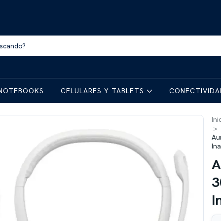
NOTEBOOKS
CELULARES Y TABLETS
CONECTIVID
Ini
>
Au
In
A
3
I