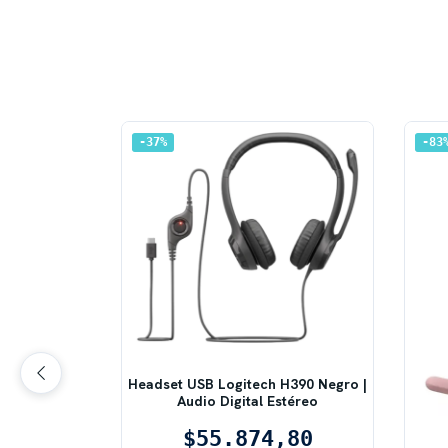
37
%
83
Headset USB Logitech H390 Negro |
Audio Digital Estéreo
alámbrico
co | Dual
$55.874,80
 Wireless y