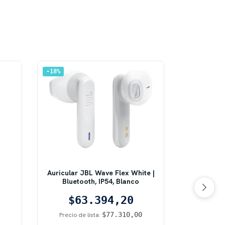
18
%
0
%
Auricular JBL Wave Flex White |
Bluetooth, IP54, Blanco
Auricular
$63.394,20
Core Wirele
$77.310,00
Precio de lista:
$5