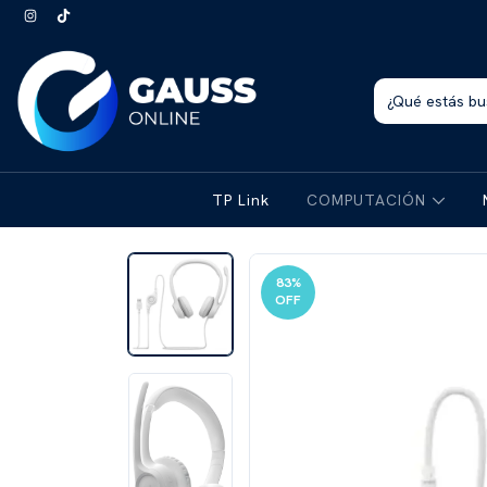
TP Link
COMPUTACIÓN
83
%
OFF