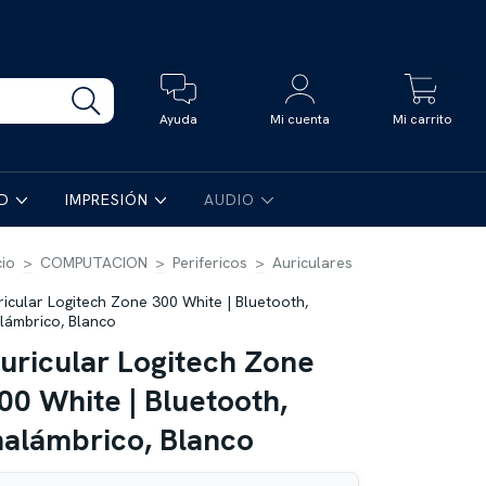
0
Ayuda
Mi cuenta
Mi carrito
AD
IMPRESIÓN
AUDIO
cio
>
COMPUTACION
>
Perifericos
>
Auriculares
ricular Logitech Zone 300 White | Bluetooth,
alámbrico, Blanco
uricular Logitech Zone
00 White | Bluetooth,
nalámbrico, Blanco