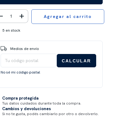
5
en stock
Entregas para el CP:
CAMBIAR CP
Medios de envío
CALCULAR
No sé mi código postal
Compra protegida
Tus datos cuidados durante toda la compra.
Cambios y devoluciones
Si no te gusta, podés cambiarlo por otro o devolverlo.