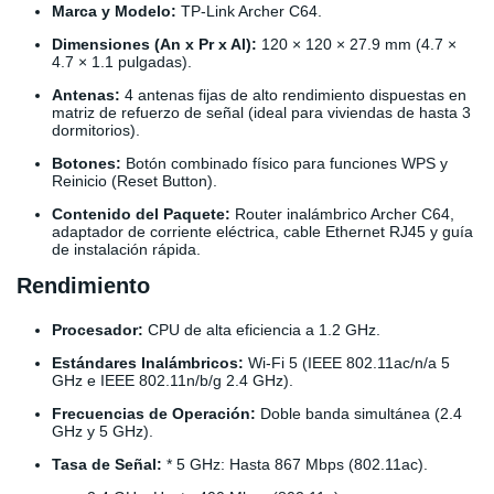
Marca y Modelo:
TP-Link Archer C64.
Dimensiones (An x Pr x Al):
120 × 120 × 27.9 mm (4.7 ×
4.7 × 1.1 pulgadas).
Antenas:
4 antenas fijas de alto rendimiento dispuestas en
matriz de refuerzo de señal (ideal para viviendas de hasta 3
dormitorios).
Botones:
Botón combinado físico para funciones WPS y
Reinicio (Reset Button).
Contenido del Paquete:
Router inalámbrico Archer C64,
adaptador de corriente eléctrica, cable Ethernet RJ45 y guía
de instalación rápida.
Rendimiento
Procesador:
CPU de alta eficiencia a 1.2 GHz.
Estándares Inalámbricos:
Wi-Fi 5 (IEEE 802.11ac/n/a 5
GHz e IEEE 802.11n/b/g 2.4 GHz).
Frecuencias de Operación:
Doble banda simultánea (2.4
GHz y 5 GHz).
Tasa de Señal:
* 5 GHz: Hasta 867 Mbps (802.11ac).