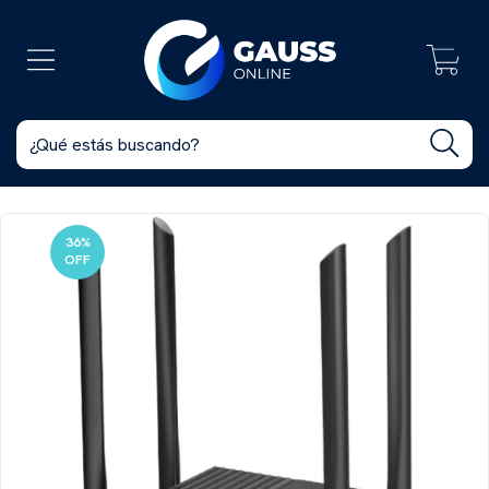
0
36
%
OFF