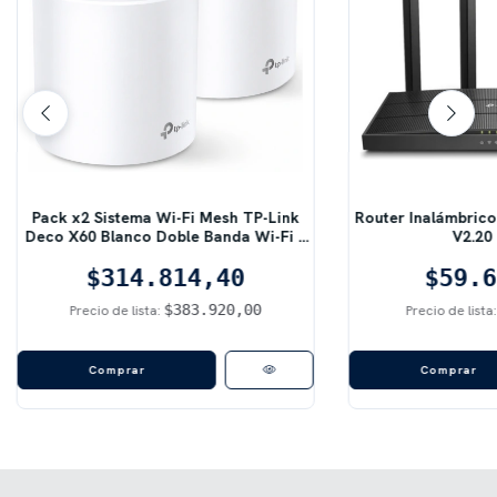
Pack x2 Sistema Wi-Fi Mesh TP-Link
Router Inalámbrico
Deco X60 Blanco Doble Banda Wi-Fi 6
V2.20
AX5400
$314.814,40
$59.6
$383.920,00
Precio de lista:
Precio de lista