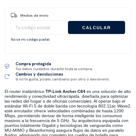
Entregas para el CP:
CAMBIAR CP
Medios de envío
CALCULAR
No sé mi código postal
Compra protegida
Tus datos cuidados durante toda la compra.
Cambios y devoluciones
Si no te gusta, podés cambiarlo por otro o devolverlo.
El router inalámbrico
TP-Link Archer C64
es una solución de alto
rendimiento y conectividad ultrarrápida, diseñada para optimizar
las redes del hogar o de oficinas comerciales. Al operar bajo el
estándar Wi-Fi 5 de doble banda con tecnología 802.11ac Wave2,
este enrutador ofrece velocidades combinadas de hasta 1200
Mbps, permitiendo derivar de forma inteligente los consumos
masivos a la frecuencia de 5 GHz. Su arquitectura equipada con
puertos totalmente Gigabit y tecnologías de vanguardia como
MU-MIMO y Beamforming asegura flujos de datos en paralelo
fluidos, eliminando por completo los cuellos de botella para